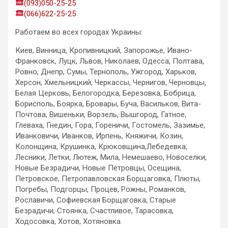
(093)050-25-25
(066)622-25-25
Работаем во всех городах Украины:
Киев, Винница, Кропивницкий, Запорожье, Ивано-
Франковск, Луцк, Львов, Николаев, Одесса, Полтава,
Ровно, Днепр, Сумы, Тернополь, Ужгород, Харьков,
Херсон, Хмельницкий, Черкассы, Чернигов, Черновцы,
Белая Церковь, Белогородка, Березовка, Бобрица,
Борисполь, Боярка, Бровары, Буча, Васильков, Вита-
Почтова, Вишеньки, Ворзель, Вышгород, Гатное,
Глеваха, Гнедин, Гора, Гореничи, Гостомель, Зазимье,
Иванковичи, Иванков, Ирпень, Княжичи, Козин,
Колонщина, Крушинка, Крюковщина,Лебедевка,
Лесники, Летки, Лютеж, Мила, Немешаево, Новоселки,
Новые Безрадичи, Новые Петровцы, Осещина,
Петровское, Петропавловская Борщаговка, Плюты,
Погребы, Подгорцы, Процев, Рожны, Романков,
Рославичи, Софиевская Борщаговка, Старые
Безрадичи, Стоянка, Счастливое, Тарасовка,
Ходосовка, Хотов, Хотяновка.