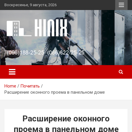
Skip
Воскресенье, 9 августа, 2026
to
content
Алмазное сверление, резка и демонтаж бетона. Быстро и
Алмазная резка Бетона,
качетвенно. Обращайтесь! Оперативность ·
Алмазное сверление,
Профессионализм · Высокое качество · Доступные цены
Демонтаж Любой
сложности.
Home
Почитать
Расширение оконного проема в панельном доме
Расширение оконного
проема в панельном доме