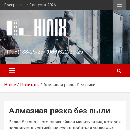
Skip
Воскресенье, 9 августа, 2026
to
content
Алмазное сверление, резка и демонтаж бетона. Быстро и
Алмазная резка Бетона,
качетвенно. Обращайтесь! Оперативность ·
Алмазное сверление,
Профессионализм · Высокое качество · Доступные цены
Демонтаж Любой
сложности.
Home
Почитать
Алмазная резка без пыли
Алмазная резка без пыли
Резка бетона — это сложнейшая манипуляция, которая
позволяет в кратчайшие сроки добиться желаемых