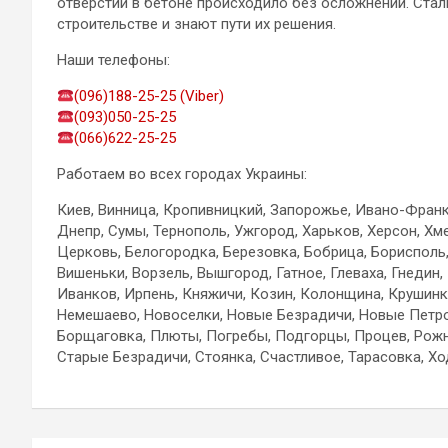
отверстий в бетоне происходило без осложнений. Ста
строительстве и знают пути их решения.
Наши телефоны:
(096)188-25-25 (Viber)
(093)050-25-25
(066)622-25-25
Работаем во всех городах Украины:
Киев, Винница, Кропивницкий, Запорожье, Ивано-Франко
Днепр, Сумы, Тернополь, Ужгород, Харьков, Херсон, Хм
Церковь, Белогородка, Березовка, Бобрица, Борисполь,
Вишеньки, Ворзель, Вышгород, Гатное, Глеваха, Гнедин,
Иванков, Ирпень, Княжичи, Козин, Колонщина, Крушинк
Немешаево, Новоселки, Новые Безрадичи, Новые Петр
Борщаговка, Плюты, Погребы, Подгорцы, Процев, Рожн
Старые Безрадичи, Стоянка, Счастливое, Тарасовка, Хо