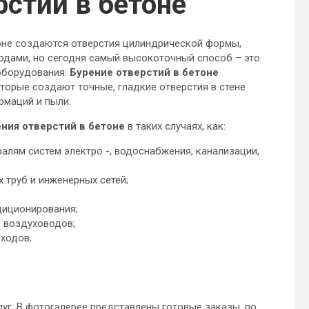
рстий в бетоне
тоне создаются отверстия цилиндрической формы,
одами, но сегодня самый высокоточный способ – это
оборудования.
Бурение отверстий в бетоне
торые создают точные, гладкие отверстия в стене
рмаций и пыли.
ения отверстий в бетоне
в таких случаях, как:
алям систем электро -, водоснабжения, канализации,
 труб и инженерных сетей;
диционирования;
и воздуховодов;
ходов;
луг. В фотогалерее представлены готовые заказы, по