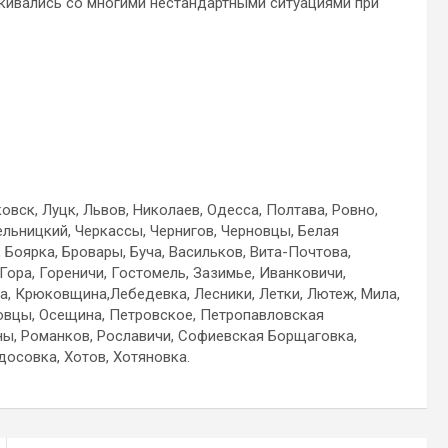
лкивались со многими нестандартными ситуациями при
вск, Луцк, Львов, Николаев, Одесса, Полтава, Ровно,
ельницкий, Черкассы, Чернигов, Черновцы, Белая
 Боярка, Бровары, Буча, Васильков, Вита-Почтова,
 Гора, Гореничи, Гостомель, Зазимье, Иванковичи,
а, Крюковщина,Лебедевка, Лесники, Летки, Лютеж, Мила,
овцы, Осещина, Петровское, Петропавловская
ы, Романков, Рославичи, Софиевская Борщаговка,
досовка, Хотов, Хотяновка.