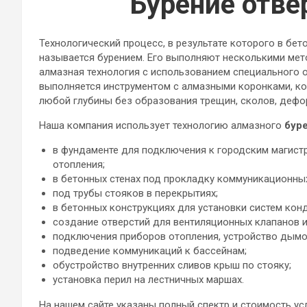
Бурение отве
Технологический процесс, в результате которого в бе
называется бурением. Его выполняют несколькими мет
алмазная технология с использованием специального 
выполняется инструментом с алмазными коронками, ко
любой глубины без образования трещин, сколов, дефо
Наша компания использует технологию алмазного
б
ур
в фундаменте для подключения к городским магистр
отопления;
в бетонных стенах под прокладку коммуникационных
под трубы стояков в перекрытиях;
в бетонных конструкциях для установки систем кон
создание отверстий для вентиляционных клапанов 
подключения приборов отопления, устройство дымо
подведение коммуникаций к бассейнам;
обустройство внутренних сливов крыш по стояку;
установка перил на лестничных маршах.
На нашем сайте указаны полный спектр и стоимость ус