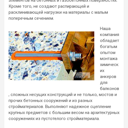
элементов на бетонных и газобетонных поверхностях.
Кроме того, не создают распирающей и
расклинивающей нагрузки на материалы с малым
поперечным сечением.
Наша
компания
обладает
богатым
опытом
монтажа
химическ
их
анкеров
для
балконов
, сложных несущих конструкций и не только, мостов и
прочих бетонных сооружений и из разных
стройматериалов. Выполняют надежное сцепление
крупных предметов с большим весом на архитектурных
сооружениях из пустотелого стройматериала.