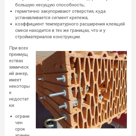
большую несущую способность;
герметично закупоривают отверстия, куда
устанавливается сегмент крепежа;
коэффициент температурного расширения клеящей
смеси находится в тех же границах, что и у
стройматериалов конструкции.
При всех
преимущ
ествах
химическ
ий анкер,
имеет
некоторы
е
недостат
ки:
ограни
чен
срок
хранен