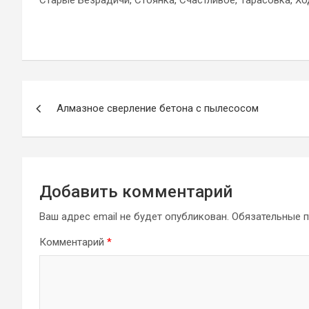
Старые Безрадичи, Стоянка, Счастливое, Тарасовка, Хо
Навигация
Алмазное сверление бетона с пылесосом
по
записям
Добавить комментарий
Ваш адрес email не будет опубликован.
Обязательные 
Комментарий
*