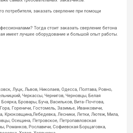
даже самых требовательных заказчиков.
го потребителя, заказать сверление при помощи
фессионалами? Тогда стоит заказать сверление бетона
орая имеет лучшее оборудование и большой опыт работы.
вск, Луцк, Львов, Николаев, Одесса, Полтава, Ровно,
ельницкий, Черкассы, Чернигов, Черновцы, Белая
 Боярка, Бровары, Буча, Васильков, Вита-Почтова,
 Гора, Гореничи, Гостомель, Зазимье, Иванковичи,
а, Крюковщина,Лебедевка, Лесники, Летки, Лютеж, Мила,
овцы, Осещина, Петровское, Петропавловская
ы, Романков, Рославичи, Софиевская Борщаговка,