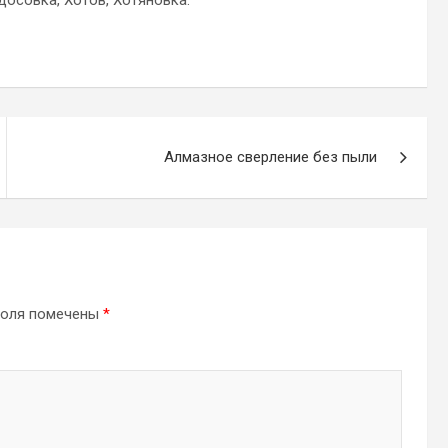
досовка, Хотов, Хотяновка.
Алмазное сверление без пыли
поля помечены
*