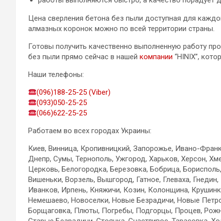
работы выполняются быстро, а качество порадует 
Цена сверления бетона без пыли доступная для каждо
алмазных коронок можно по всей территории страны.
Готовы получить качественно выполненную работу про
без пыли прямо сейчас в нашей
компании
“HINIX”, кот
Наши телефоны:
(096)188-25-25 (Viber)
(093)050-25-25
(066)622-25-25
Работаем во всех городах Украины:
Киев, Винница, Кропивницкий, Запорожье, Ивано-Франко
Днепр, Сумы, Тернополь, Ужгород, Харьков, Херсон, Хм
Церковь, Белогородка, Березовка, Бобрица, Борисполь,
Вишеньки, Ворзель, Вышгород, Гатное, Глеваха, Гнедин,
Иванков, Ирпень, Княжичи, Козин, Колонщина, Крушинк
Немешаево, Новоселки, Новые Безрадичи, Новые Петр
Борщаговка, Плюты, Погребы, Подгорцы, Процев, Рожн